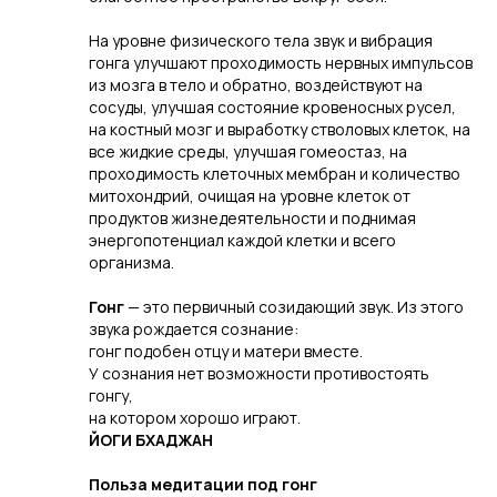
На уровне физического тела звук и вибрация
гонга улучшают проходимость нервных импульсов
из мозга в тело и обратно, воздействуют на
сосуды, улучшая состояние кровеносных русел,
на костный мозг и выработку стволовых клеток, на
все жидкие среды, улучшая гомеостаз, на
проходимость клеточных мембран и количество
митохондрий, очищая на уровне клеток от
продуктов жизнедеятельности и поднимая
энергопотенциал каждой клетки и всего
организма.
Гонг
— это первичный созидающий звук. Из этого
звука рождается сознание:
гонг подобен отцу и матери вместе.
У сознания нет возможности противостоять
гонгу,
на котором хорошо играют.
ЙОГИ БХАДЖАН
Польза медитации под гонг