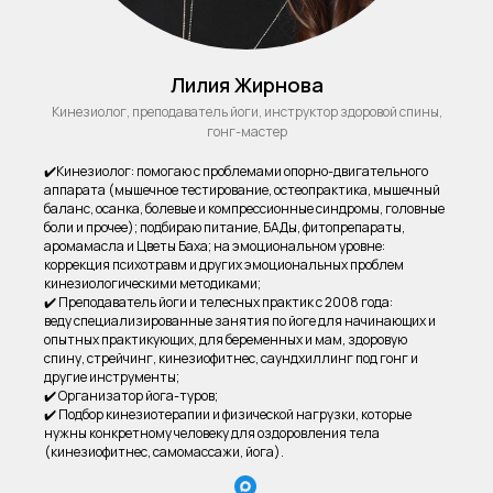
Лилия Жирнова
Кинезиолог, преподаватель йоги, инструктор здоровой спины,
гонг-мастер
✔️Кинезиолог: помогаю с проблемами опорно-двигательного
аппарата (мышечное тестирование, остеопрактика, мышечный
баланс, осанка, болевые и компрессионные синдромы, головные
боли и прочее); подбираю питание, БАДы, фитопрепараты,
аромамасла и Цветы Баха; на эмоциональном уровне:
коррекция психотравм и других эмоциональных проблем
кинезиологическими методиками;
✔️ Преподаватель йоги и телесных практик с 2008 года:
веду специализированные занятия по йоге для начинающих и
опытных практикующих, для беременных и мам, здоровую
спину, стрейчинг, кинезиофитнес, саундхиллинг под гонг и
другие инструменты;
✔️ Организатор йога-туров;
✔️ Подбор кинезиотерапии и физической нагрузки, которые
нужны конкретному человеку для оздоровления тела
(кинезиофитнес, самомассажи, йога).