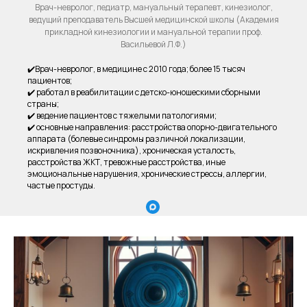
Врач-невролог, педиатр, мануальный терапевт, кинезиолог,
ведущий преподаватель Высшей медицинской школы (Академия
прикладной кинезиологии и мануальной терапии проф.
Васильевой Л.Ф.)
✔️Врач-невролог, в медицине с 2010 года; более 15 тысяч
пациентов;
✔️ работал в реабилитации с детско-юношескими сборными
страны;
✔️ ведение пациентов с тяжелыми патологиями;
✔️ основные направления: расстройства опорно-двигательного
аппарата (болевые синдромы различной локализации,
искривления позвоночника), хроническая усталость,
расстройства ЖКТ, тревожные расстройства, иные
эмоциональные нарушения, хронические стрессы, аллергии,
частые простуды.